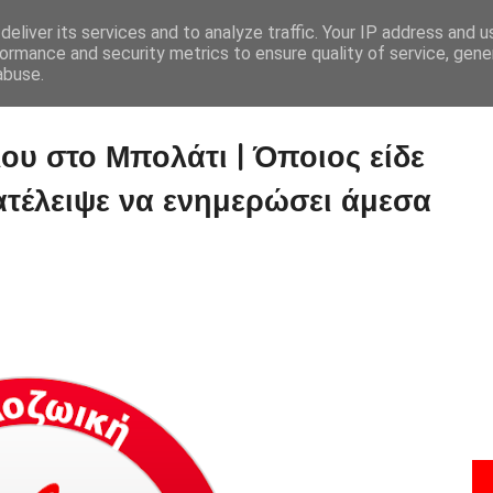
eliver its services and to analyze traffic. Your IP address and 
Ποιοι Είμαστε
Οι Αρχές Μας
Οι Θέσεις Μας
Νομοθεσία
ormance and security metrics to ensure quality of service, gen
abuse.
ου στο Μπολάτι | Όποιος είδε
ατέλειψε να ενημερώσει άμεσα