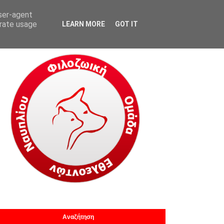
user-agent
Νέα
Αδέσποτα
Πληροφορίες
Επικοινωνία
erate usage
LEARN MORE
GOT IT
Αναζήτηση