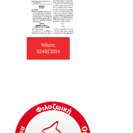
Νόμος
Νό
3249/2014
4830