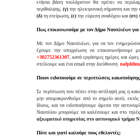
ετήσια βάση τουλάχιστον θα πρέπει να περιλα
περίθαλψης,
(γ)
την ηλεκτρονική σήμανση και την
(δ)
τη στείρωση,
(ε)
την εύρεση αναδόχου και
(στ)
τ
Πως επικοινωνούμε με τον Δήμο Ναυπλιέων για 
Με τον Δήμο Ναυπλιέων, για να τον ενημερώσο
έχουμε την υποχρέωση να επικοινωνήσουμε μ
+302752361307
, κατά εργάσιμες ημέρες και ώρε
στείλουμε και ένα email στην διεύθυνση
nafpldim
Ποιον ειδοποιούμε σε περιπτώσεις κακοποίησης
Σε περίπτωση που πέσει στην αντίληψή μας η κα
μην απομακρυνθούμε από το σημείο αυτό, εκτός α
ίδιους, και να ειδοποιήσουμε άμεσα την αστυνο
Ναυπλίου μπορούμε να καλέσουμε και στο τηλ
αξιωματικό υπηρεσίας στο αστυνομικό τμήμα Να
Πότε και γιατί καλούμε τους εθελοντές;