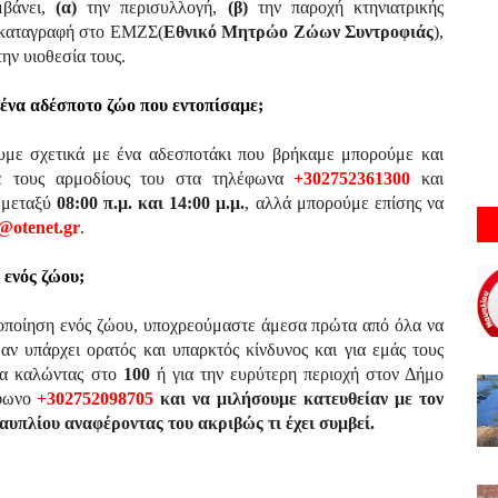
μβάνει,
(α)
την περισυλλογή,
(β)
την παροχή κτηνιατρικής
 καταγραφή στο ΕΜΖΣ(
Εθνικό Μητρώο Ζώων Συντροφιάς
),
ην υιοθεσία τους.
ένα αδέσποτο ζώο που εντοπίσαμε;
υμε σχετικά με ένα αδεσποτάκι που βρήκαμε μπορούμε και
ε τους αρμοδίους του στα τηλέφωνα
+302752361300
και
ς μεταξύ
08:00 π.μ. και 14:00 μ.μ.
, αλλά μπορούμε επίσης να
@otenet.gr
.
 ενός ζώου;
κοποίηση ενός ζώου, υποχρεούμαστε άμεσα πρώτα από όλα να
ν υπάρχει ορατός και υπαρκτός κίνδυνος και για εμάς τους
μία καλώντας στο
100
ή για την ευρύτερη περιοχή στον Δήμο
έφωνο
+302752098705
και να μιλήσουμε κατευθείαν με τον
υπλίου αναφέροντας του ακριβώς τι έχει συμβεί.