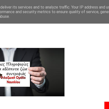
eliver its services and to analyze traffic. Your IP address and 
Ποιοι Είμαστε
Οι Αρχές Μας
Οι Θέσεις Μας
Νομοθεσία
ormance and security metrics to ensure quality of service, gen
abuse.